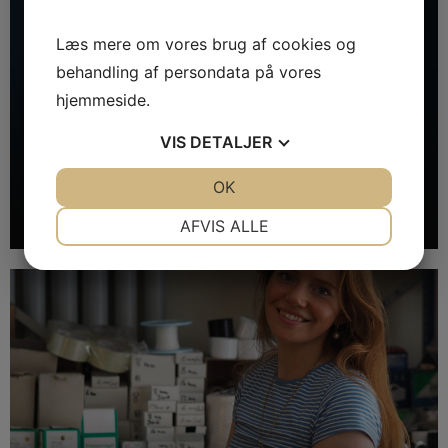
Læs mere om vores brug af cookies og
behandling af persondata på vores
hjemmeside.
VIS
DETALJER
Brian Liebeck
JA
NEJ
OK
JA
NEJ
EJER - MØBELPOLSTRER OG TAPETSERER
NØDVENDIGE
PRÆFERENCER
AFVIS ALLE
JA
NEJ
JA
NEJ
MARKETING
STATISTIK