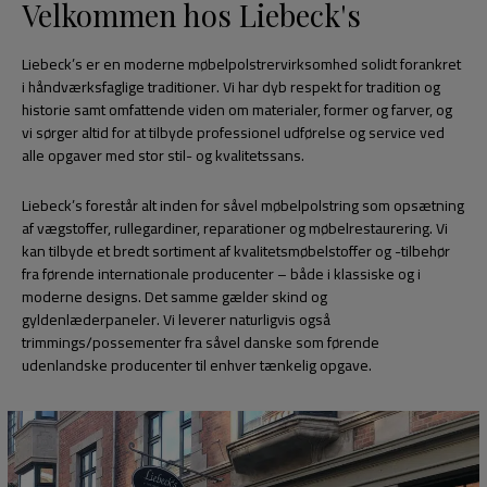
Velkommen hos Liebeck's
Liebeck’s er en moderne møbelpolstrervirksomhed solidt forankret
i håndværksfaglige traditioner. Vi har dyb respekt for tradition og
historie samt omfattende viden om materialer, former og farver, og
vi sørger altid for at tilbyde professionel udførelse og service ved
alle opgaver med stor stil- og kvalitetssans.
Liebeck’s forestår alt inden for såvel møbelpolstring som opsætning
af vægstoffer, rullegardiner, reparationer og møbelrestaurering. Vi
kan tilbyde et bredt sortiment af kvalitetsmøbelstoffer og -tilbehør
fra førende internationale producenter – både i klassiske og i
moderne designs. Det samme gælder skind og
gyldenlæderpaneler. Vi leverer naturligvis også
trimmings/possementer fra såvel danske som førende
udenlandske producenter til enhver tænkelig opgave.