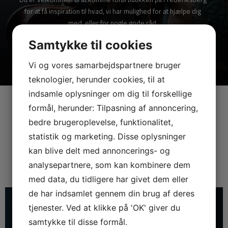
for at få inspiration til hvad, vi har mulighed for at hjælpe dig
med, eller for nogle gode råd.
Samtykke til cookies
Vi og vores samarbejdspartnere bruger
teknologier, herunder cookies, til at
indsamle oplysninger om dig til forskellige
formål, herunder: Tilpasning af annoncering,
Hvem er vi?
bedre brugeroplevelse, funktionalitet,
statistik og marketing. Disse oplysninger
Nedenfor kan du se, hvem der udfører arbejdet hos
kan blive delt med annoncerings- og
Liebeck’s.
analysepartnere, som kan kombinere dem
med data, du tidligere har givet dem eller
de har indsamlet gennem din brug af deres
tjenester. Ved at klikke på 'OK' giver du
samtykke til disse formål.