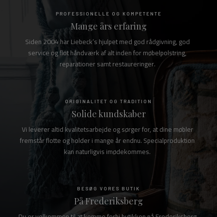
PROFESSIONELLE OG KOMPETENTE
Mange års erfaring
Siden 2004 har Liebeck’s hjulpet med god rådgivning, god
service og flot håndværk af alt inden for møbelpolstring,
reparationer samt restaureringer.
ORIGINALITET OG TRADITION
Solide kundskaber
Vi leverer altid kvalitetsarbejde og sørger for, at dine møbler
fremstår flotte og holder i mange år endnu. Specialproduktion
kan naturligvis imødekommes.
BESØG VORES BUTIK
På Frederiksberg
Du er velkommen til at komme forbi butikken på Frederiksberg